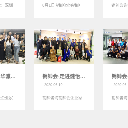
业：深圳
8月1日 销帥咨询销帥
销帥咨询
模具有限
会，辅导企业：准度光
们一起走
亿发精密
电
是一家集
销帥会-走进华雅财税<
销帥会-走进健怡康<
- 2020-06-10
- 2020-06
会企业家
销帥咨询销帥会企业家
销帥咨询
雅财税
们一起走进健怡康
们一起走