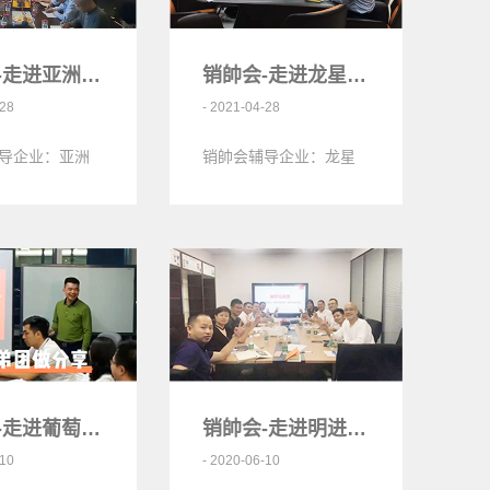
销帥会-走进亚洲龙电子科技<
销帥会-走进龙星辰医疗电源<
-28
- 2021-04-28
导企业：亚洲
销帥会辅导企业：龙星
技专注音响、
辰医疗电源深圳市龙星
20余年
辰电源有限公司成立于
2009年，是一家专注医
疗电源解…
销帥会-走进葡萄酒网<
销帥会-走进明进康电子<
-10
- 2020-06-10