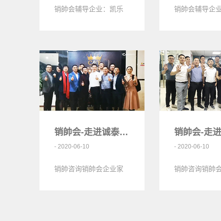
销帥会辅导企业：凯乐
销帥会辅导企
兴“凯乐兴”成立于2003
市鹏亿发精密
年，是一家集“研发、生
公司深圳市鹏
产、销售”于一体的科技
模具有限公司
型…
设计、开…
销帥会-走进诚泰酒业<
- 2020-06-10
- 2020-06-10
销帥咨询销帥会企业家
销帥咨询销帥
们走进诚泰酒业
们一起走进华