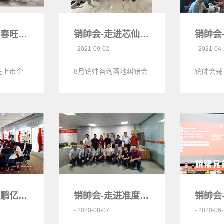
销帥会-走进春旺环保<
销帥会-走进芯仙电子<
- 2021-09-02
- 2021-04
在上市企
8月销帅咨询落地纠错会
销帥会辅
司举行；
在深圳市芯仙电子公司
龙电子科
998
展开，到访客户有来自
模具制造
干燥剂研
各行各业的企业主十余
人，在…
销帥会-走进鹏亿发<
销帥会-走进准度光电<
- 2020-08-07
- 2020-06