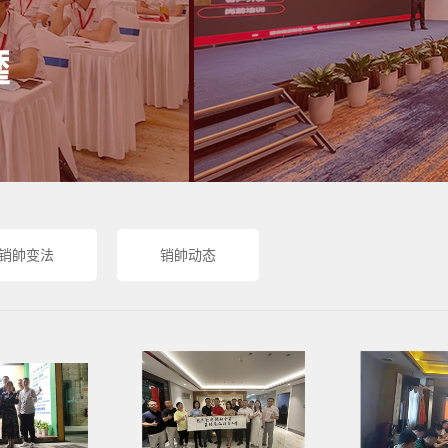
靡
销帥变法
销帥动态