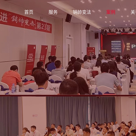
首页
服务
销帥变法
案例
关