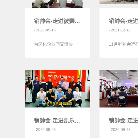
销帅会-走进彼赛芬<
- 2026-05-15
- 2021-12-11
为深化企业间交流协
11月销帥会选
作、夯实各企业团队实
业-春旺环保公
战能力、助力企业高效
春旺环保，始于1
提质发展，我司专属赋
年，23年专注
能品牌销将…
发生产，…
销帥会-走进凯乐兴<
- 2020-09-23
- 2020-09-23