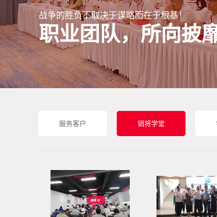
战争的胜负不取决于谋略而在于根基！
职业团队，所向披
服务客户
销将学堂