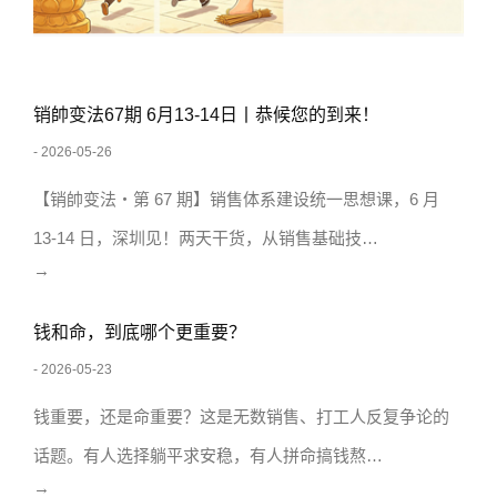
销帥变法67期 6月13-14日丨恭候您的到来！
- 2026-05-26
【销帥变法・第 67 期】销售体系建设统一思想课，6 月
13-14 日，深圳见！两天干货，从销售基础技…
→
钱和命，到底哪个更重要？
- 2026-05-23
钱重要，还是命重要？这是无数销售、打工人反复争论的
话题。有人选择躺平求安稳，有人拼命搞钱熬…
→