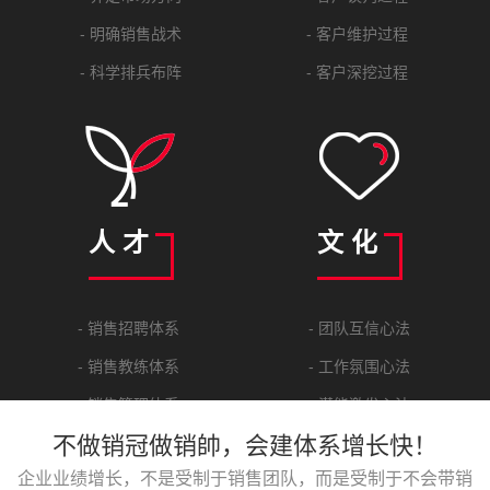
- 明确销售战术
- 客户维护过程
- 科学排兵布阵
- 客户深挖过程
人 才
文 化
- 销售招聘体系
- 团队互信心法
- 销售教练体系
- 工作氛围心法
- 销售管理体系
- 潜能激发心法
不做销冠做销帥，会建体系增长快！
- 销售领导体系
- 管理沟通心法
企业业绩增长，不是受制于销售团队，而是受制于不会带销