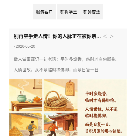
服务客户
销将学堂
销帥变法
<
>
66期《销帥变法》课程花絮 | 以实战铸帅才，以体系破增长
- 2026-05-18
热血集结，实战赋能！第66期《销帥变法》课程圆满落
幕，来自各地的企业家、管理者、销售负责人齐…